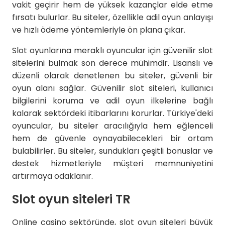
vakit geçirir hem de yüksek kazançlar elde etme
fırsatı bulurlar. Bu siteler, özellikle adil oyun anlayışı
ve hızlı ödeme yöntemleriyle ön plana çıkar.
Slot oyunlarına meraklı oyuncular için güvenilir slot
sitelerini bulmak son derece mühimdir. Lisanslı ve
düzenli olarak denetlenen bu siteler, güvenli bir
oyun alanı sağlar. Güvenilir slot siteleri, kullanıcı
bilgilerini koruma ve adil oyun ilkelerine bağlı
kalarak sektördeki itibarlarını korurlar. Türkiye'deki
oyuncular, bu siteler aracılığıyla hem eğlenceli
hem de güvenle oynayabilecekleri bir ortam
bulabilirler. Bu siteler, sundukları çeşitli bonuslar ve
destek hizmetleriyle müşteri memnuniyetini
artırmaya odaklanır.
Slot oyun siteleri TR
Online casino sektöründe, slot oyun siteleri büyük