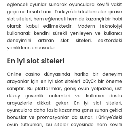
eğlenceli oyunlar sunarak oyunculara keyifli vakit
geçirme fırsatı tanır. Türkiye'deki kullanıcılar için ise
slot siteleri, hem eğlenceli hem de kazançlı bir hobi
olarak kabul edilmektedir. Modern teknolojiyi
kullanarak kendini sürekli yenileyen ve kullanıcı
deneyimini artıran slot siteleri, sektördeki
yeniliklerin öncüsüdür.
En iyi slot siteleri
Online casino dünyasında harika bir deneyim
arayanlar için en iyi slot siteleri büyük bir öneme
sahiptir. Bu platformlar, geniş oyun yelpazesi, üst
düzey güvenlik önlemleri ve kullanıcı dostu
arayüzlerle dikkat çeker. En iyi slot siteleri,
oyunculara daha fazla kazanma şansı sunan çekici
bonuslar ve promosyonlar da sunar. Türkiye'deki
oyun tutkunları, bu siteler sayesinde hem keyifli